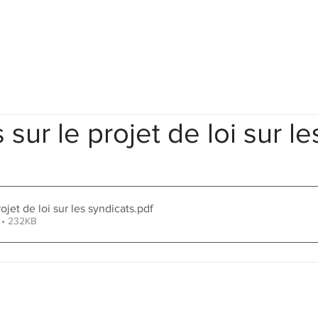
Actualités
Votre équipe
Ressources
Liens Ex
sur le projet de loi sur le
ojet de loi sur les syndicats
.pdf
 • 232KB